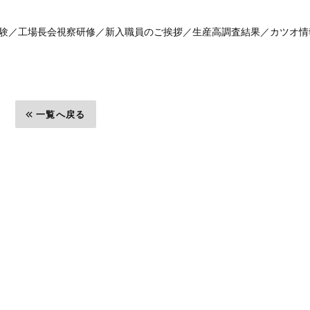
験／工場長会視察研修／新入職員のご挨拶／生産高調査結果／カツオ情
一覧へ戻る