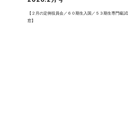
【２月の定例役員会／６０期生入国／５３期生専門級試
窓】
前へ