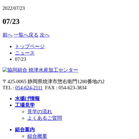
2022/07/23
07/23
前へ
一覧へ戻る
次へ
トップページ
ニュース
07/23
〒
425-0065
静岡県焼津市惣右衛門
1280番地の2
TEL :
054-624-2111
FAX :
054-623-3834
水揚げ情報
工場見学
見学の流れ
よくあるご質問
組合案内
組合概要